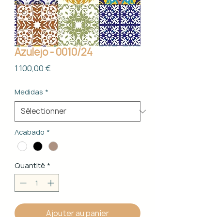
Azulejo - 0010/24
Prix
1 100,00 €
Medidas
*
Acabado
*
Quantité
*
Ajouter au panier