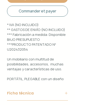
Commander et payer
* IVA (NO INCLUIDO)
** GASTOS DE ENVÍO (NO INCLUIDO)
*** Fabricación a medida: Disponible
BAJO PRESUPUESTO
***PRODUCTO PATENTADO Nº
U202432054
Un mobiliario con multitud de
posibilidades, accesorios, muchas
ventajas y características de uso.
PORTÁTIL, PLEGABLE con un diseño
100% PERSONALIZABLE e
INTERCAMBIABLE. Un conjunto que
Ficha técnica
ofrece ligereza, comodidad y
funcionalidad con un diseño elegante
Material de Estructura: Aluminio
y práctico.