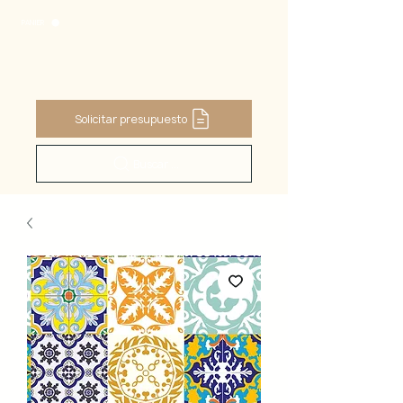
PANIER
Solicitar presupuesto
Buscar ...