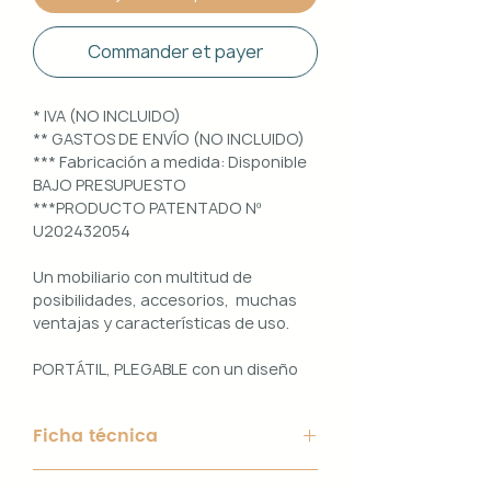
Commander et payer
* IVA (NO INCLUIDO)
** GASTOS DE ENVÍO (NO INCLUIDO)
*** Fabricación a medida: Disponible
BAJO PRESUPUESTO
***PRODUCTO PATENTADO Nº
U202432054
Un mobiliario con multitud de
posibilidades, accesorios, muchas
ventajas y características de uso.
PORTÁTIL, PLEGABLE con un diseño
100% PERSONALIZABLE e
INTERCAMBIABLE. Un conjunto que
Ficha técnica
ofrece ligereza, comodidad y
funcionalidad con un diseño elegante
Material de Estructura: Aluminio
y práctico.