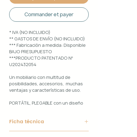
Commander et payer
* IVA (NO INCLUIDO)
** GASTOS DE ENVÍO (NO INCLUIDO)
*** Fabricación a medida: Disponible
BAJO PRESUPUESTO
***PRODUCTO PATENTADO Nº
U202432054
Un mobiliario con multitud de
posibilidades, accesorios, muchas
ventajas y características de uso.
PORTÁTIL, PLEGABLE con un diseño
100% PERSONALIZABLE e
INTERCAMBIABLE. Un conjunto que
Ficha técnica
ofrece ligereza, comodidad y
funcionalidad con un diseño elegante
Material de Estructura: Aluminio
y práctico.