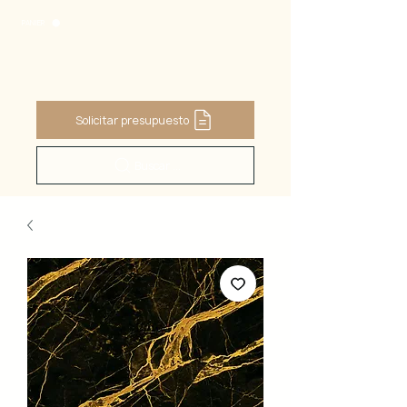
PANIER
Solicitar presupuesto
Buscar ...