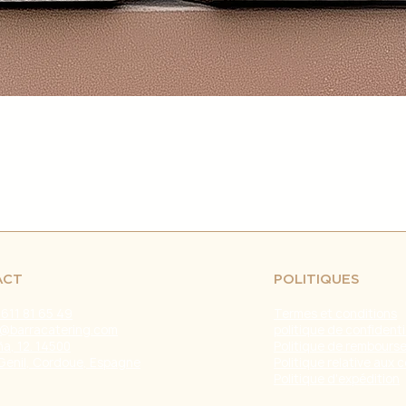
retrasos en el env
fuera de nuestro c
naturales, huelgas 
Problemas con el T
problemas con la e
servicio de atenci
investigar y resolve
Agradecemos tu co
Estamos comprometi
envío confiable y ef
Fecha de última ac
ACT
POLITIQUES
 611 81 65 49
Termes et conditions
@barracatering.com
politique de confidenti
a, 12. 14500
Politique de rembours
Genil, Cordoue, Espagne
Politique relative aux 
Politique d'expédition