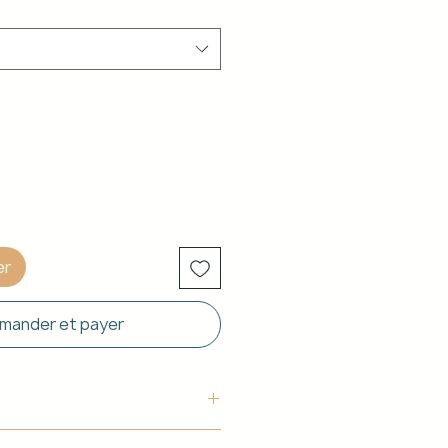
er
ander et payer
uctura: Aluminio blanco de 40 x