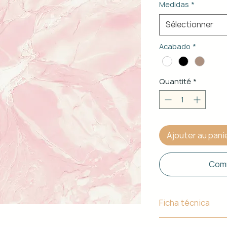
Medidas
*
Sélectionner
Acabado
*
Quantité
*
Ajouter au pani
Comm
Ficha técnica
Material de Estr