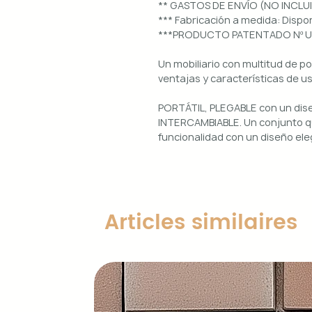
** GASTOS DE ENVÍO (NO INCLU
*** Fabricación a medida: Dis
***PRODUCTO PATENTADO Nº 
Un mobiliario con multitud de p
ventajas y características de u
PORTÁTIL, PLEGABLE con un di
INTERCAMBIABLE. Un conjunto qu
funcionalidad con un diseño ele
Uso interior y exterior.
Estructura: aluminio lacado en 
Diseños magnéticos intercambia
Articles similaires
de colocar, retirar y limpiar.
Encimera porcelánica: ignífuga
grosor.
Características principales