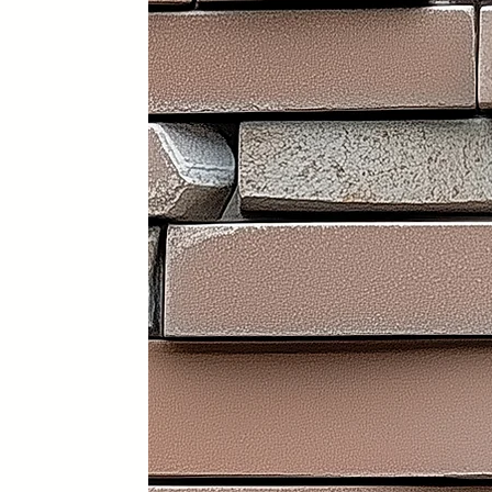
Portátil y 100% plegable: fácil d
Frontal y laterales personalizab
Ruedas con freno: soportan has
Ligera: apenas 30 kg (según me
Iluminación LED incorporada en i
Electrificación: capacidad para
Certificados sanitarios y materi
Usos recomendados
✔️ Mostrador de recepción
✔️ Catering y hostelería
✔️ Eventos y ferias de exposició
✔️ Stands comerciales
✔️ Cabina de DJ
✔️ Restauración
👉 Producto exclusivo y patent
Funcionalidad, diseño y person