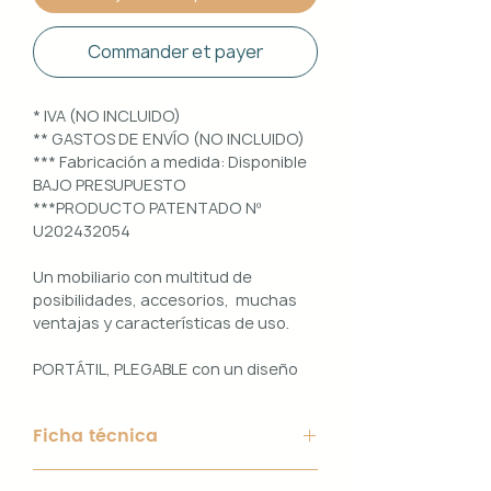
Commander et payer
* IVA (NO INCLUIDO)
** GASTOS DE ENVÍO (NO INCLUIDO)
*** Fabricación a medida: Disponible
BAJO PRESUPUESTO
***PRODUCTO PATENTADO Nº
U202432054
Un mobiliario con multitud de
posibilidades, accesorios, muchas
ventajas y características de uso.
PORTÁTIL, PLEGABLE con un diseño
100% PERSONALIZABLE e
INTERCAMBIABLE. Un conjunto que
Ficha técnica
ofrece ligereza, comodidad y
funcionalidad con un diseño elegante
Material de Estructura: Aluminio
y práctico.