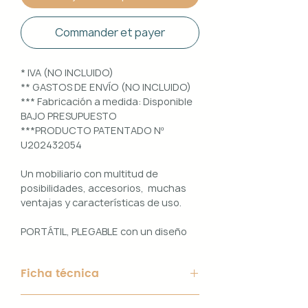
Commander et payer
* IVA (NO INCLUIDO)
** GASTOS DE ENVÍO (NO INCLUIDO)
*** Fabricación a medida: Disponible
BAJO PRESUPUESTO
***PRODUCTO PATENTADO Nº
U202432054
Un mobiliario con multitud de
posibilidades, accesorios, muchas
ventajas y características de uso.
PORTÁTIL, PLEGABLE con un diseño
100% PERSONALIZABLE e
INTERCAMBIABLE. Un conjunto que
Ficha técnica
ofrece ligereza, comodidad y
funcionalidad con un diseño elegante
Material de Estructura: Aluminio
y práctico.