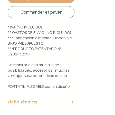
Commander et payer
* IVA (NO INCLUIDO)
** GASTOS DE ENVÍO (NO INCLUIDO)
*** Fabricación a medida: Disponible
BAJO PRESUPUESTO
***PRODUCTO PATENTADO Nº
U202432054
Un mobiliario con multitud de
posibilidades, accesorios, muchas
ventajas y características de uso.
PORTÁTIL, PLEGABLE con un diseño
100% PERSONALIZABLE e
INTERCAMBIABLE. Un conjunto que
Ficha técnica
ofrece ligereza, comodidad y
funcionalidad con un diseño elegante
Material de Estructura: Aluminio
y práctico.