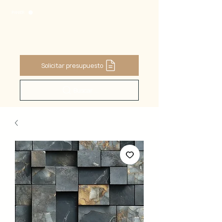
PANIER
Solicitar presupuesto
Buscar ...