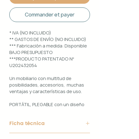
Commander et payer
* IVA (NO INCLUIDO)
** GASTOS DE ENVÍO (NO INCLUIDO)
*** Fabricación a medida: Disponible
BAJO PRESUPUESTO
***PRODUCTO PATENTADO Nº
U202432054
Un mobiliario con multitud de
posibilidades, accesorios, muchas
ventajas y características de uso.
PORTÁTIL, PLEGABLE con un diseño
100% PERSONALIZABLE e
INTERCAMBIABLE. Un conjunto que
Ficha técnica
ofrece ligereza, comodidad y
funcionalidad con un diseño elegante
Material de Estructura: Aluminio
y práctico.