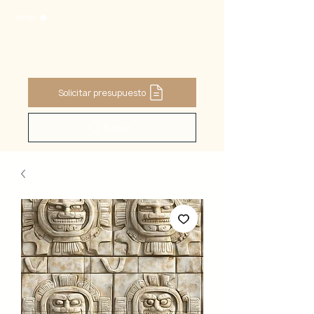
PANIER
Solicitar presupuesto
Buscar ...