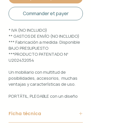
Commander et payer
* IVA (NO INCLUIDO)
** GASTOS DE ENVÍO (NO INCLUIDO)
*** Fabricación a medida: Disponible
BAJO PRESUPUESTO
***PRODUCTO PATENTADO Nº
U202432054
Un mobiliario con multitud de
posibilidades, accesorios, muchas
ventajas y características de uso.
PORTÁTIL, PLEGABLE con un diseño
100% PERSONALIZABLE e
INTERCAMBIABLE. Un conjunto que
Ficha técnica
ofrece ligereza, comodidad y
funcionalidad con un diseño elegante
Material de Estructura: Aluminio
y práctico.