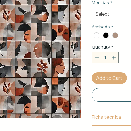
Medidas
*
Select
Acabado
*
Quantity
*
Add to Cart
Ficha técnica
Material de Estr