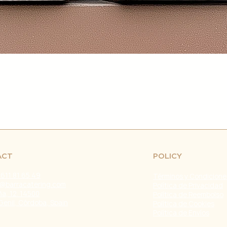
retrasos en el env
fuera de nuestro c
naturales, huelgas 
Problemas con el T
problemas con la e
servicio de atenci
investigar y resolve
Agradecemos tu co
Estamos comprometi
envío confiable y ef
Fecha de última ac
ACT
POLICY
 611 81 65 49
Términos y Condicione
@barracatering.com
Política de Privacidad
a, 12. 14500
Política de Reembolso
Genil, Córdoba, Spain
Política de Cookies
Política de Envíos