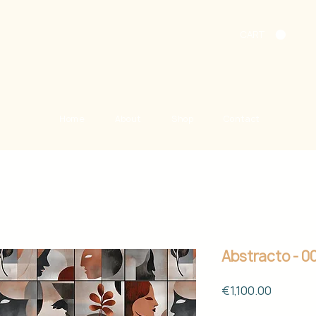
CART
Home
About
Shop
Contact
Abstracto - 0
Price
€1,100.00