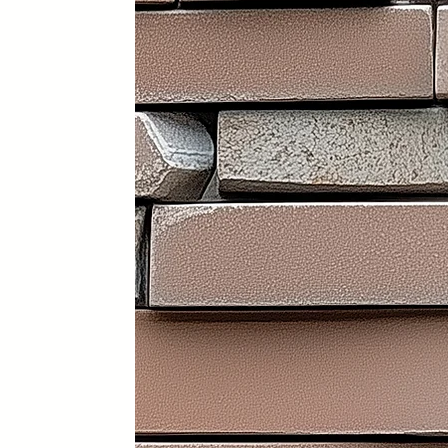
Portátil y 100% plegable: fácil d
Frontal y laterales personalizab
Ruedas con freno: soportan has
Ligera: apenas 30 kg (según me
Iluminación LED incorporada en i
Electrificación: capacidad para
Certificados sanitarios y materi
Usos recomendados
✔️ Mostrador de recepción
✔️ Catering y hostelería
✔️ Eventos y ferias de exposició
✔️ Stands comerciales
✔️ Cabina de DJ
✔️ Restauración
👉 Producto exclusivo y patent
Funcionalidad, diseño y person