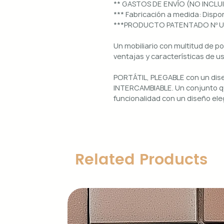
** GASTOS DE ENVÍO (NO INCLU
*** Fabricación a medida: Dis
***PRODUCTO PATENTADO Nº 
Un mobiliario con multitud de p
ventajas y características de u
PORTÁTIL, PLEGABLE con un di
INTERCAMBIABLE. Un conjunto qu
funcionalidad con un diseño ele
Uso interior y exterior.
Estructura: aluminio lacado en 
Diseños magnéticos intercambia
Related Products
de colocar, retirar y limpiar.
Encimera porcelánica: ignífuga
grosor.
Características principales