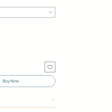
Buy Now
uctura: Aluminio blanco de 40 x