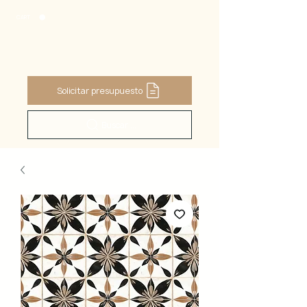
CART
Solicitar presupuesto
Buscar ...