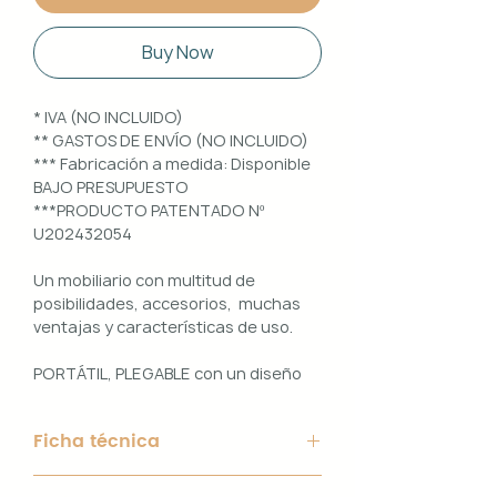
Buy Now
* IVA (NO INCLUIDO)
** GASTOS DE ENVÍO (NO INCLUIDO)
*** Fabricación a medida: Disponible
BAJO PRESUPUESTO
***PRODUCTO PATENTADO Nº
U202432054
Un mobiliario con multitud de
posibilidades, accesorios, muchas
ventajas y características de uso.
PORTÁTIL, PLEGABLE con un diseño
100% PERSONALIZABLE e
INTERCAMBIABLE. Un conjunto que
Ficha técnica
ofrece ligereza, comodidad y
funcionalidad con un diseño elegante
Material de Estructura: Aluminio
y práctico.