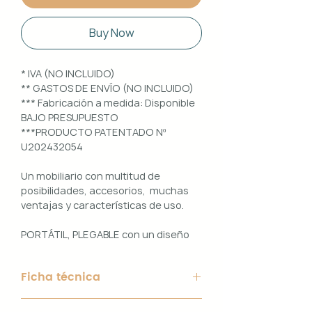
Buy Now
* IVA (NO INCLUIDO)
** GASTOS DE ENVÍO (NO INCLUIDO)
*** Fabricación a medida: Disponible
BAJO PRESUPUESTO
***PRODUCTO PATENTADO Nº
U202432054
Un mobiliario con multitud de
posibilidades, accesorios, muchas
ventajas y características de uso.
PORTÁTIL, PLEGABLE con un diseño
100% PERSONALIZABLE e
INTERCAMBIABLE. Un conjunto que
Ficha técnica
ofrece ligereza, comodidad y
funcionalidad con un diseño elegante
Material de Estructura: Aluminio
y práctico.