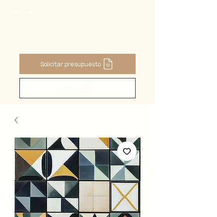
CART
Solicitar presupuesto
Buscar ...