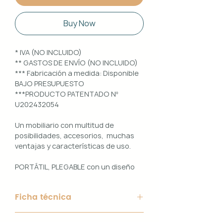
Buy Now
* IVA (NO INCLUIDO)
** GASTOS DE ENVÍO (NO INCLUIDO)
*** Fabricación a medida: Disponible
BAJO PRESUPUESTO
***PRODUCTO PATENTADO Nº
U202432054
Un mobiliario con multitud de
posibilidades, accesorios, muchas
ventajas y características de uso.
PORTÁTIL, PLEGABLE con un diseño
100% PERSONALIZABLE e
INTERCAMBIABLE. Un conjunto que
Ficha técnica
ofrece ligereza, comodidad y
funcionalidad con un diseño elegante
Material de Estructura: Aluminio
y práctico.