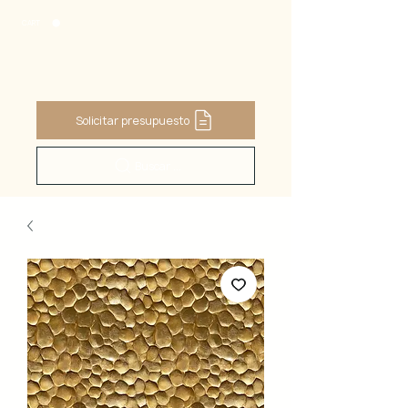
CART
Solicitar presupuesto
Buscar ...