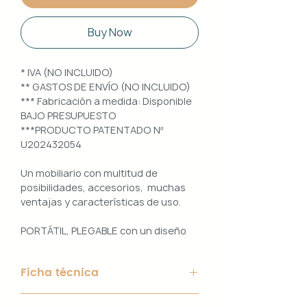
Buy Now
* IVA (NO INCLUIDO)
** GASTOS DE ENVÍO (NO INCLUIDO)
*** Fabricación a medida: Disponible
BAJO PRESUPUESTO
***PRODUCTO PATENTADO Nº
U202432054
Un mobiliario con multitud de
posibilidades, accesorios, muchas
ventajas y características de uso.
PORTÁTIL, PLEGABLE con un diseño
100% PERSONALIZABLE e
INTERCAMBIABLE. Un conjunto que
Ficha técnica
ofrece ligereza, comodidad y
funcionalidad con un diseño elegante
Material de Estructura: Aluminio
y práctico.