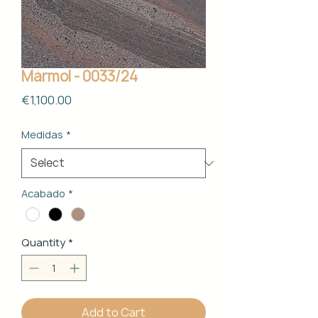
Mármol - 0033/24
Price
€1,100.00
Medidas
*
Acabado
*
Quantity
*
Add to Cart