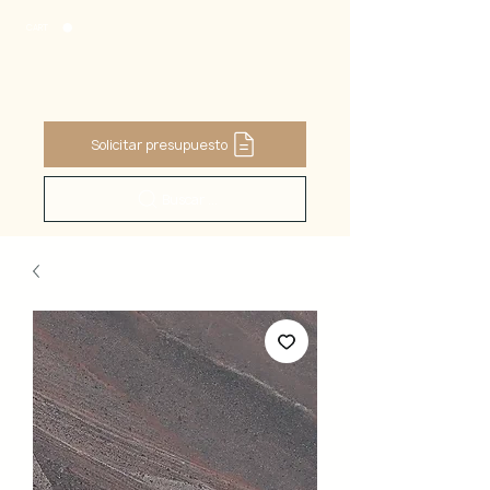
CART
Solicitar presupuesto
Buscar ...