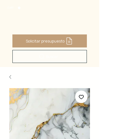
CART
Solicitar presupuesto
Buscar ...