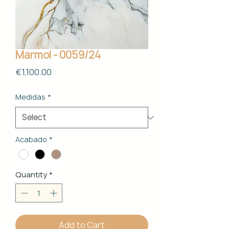
Mármol - 0059/24
Price
€1,100.00
Medidas
*
Acabado
*
Quantity
*
Add to Cart