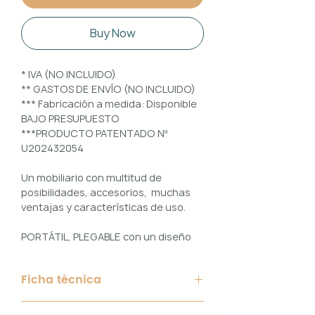
Buy Now
* IVA (NO INCLUIDO)
** GASTOS DE ENVÍO (NO INCLUIDO)
*** Fabricación a medida: Disponible
BAJO PRESUPUESTO
***PRODUCTO PATENTADO Nº
U202432054
Un mobiliario con multitud de
posibilidades, accesorios, muchas
ventajas y características de uso.
PORTÁTIL, PLEGABLE con un diseño
100% PERSONALIZABLE e
INTERCAMBIABLE. Un conjunto que
Ficha técnica
ofrece ligereza, comodidad y
funcionalidad con un diseño elegante
Material de Estructura: Aluminio
y práctico.