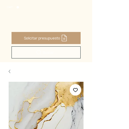
CART
Solicitar presupuesto
Buscar ...