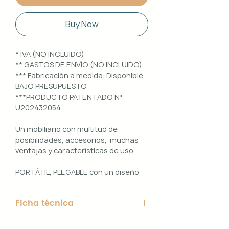
Buy Now
* IVA (NO INCLUIDO)
** GASTOS DE ENVÍO (NO INCLUIDO)
*** Fabricación a medida: Disponible
BAJO PRESUPUESTO
***PRODUCTO PATENTADO Nº
U202432054
Un mobiliario con multitud de
posibilidades, accesorios, muchas
ventajas y características de uso.
PORTÁTIL, PLEGABLE con un diseño
100% PERSONALIZABLE e
INTERCAMBIABLE. Un conjunto que
Ficha técnica
ofrece ligereza, comodidad y
funcionalidad con un diseño elegante
Material de Estructura: Aluminio
y práctico.