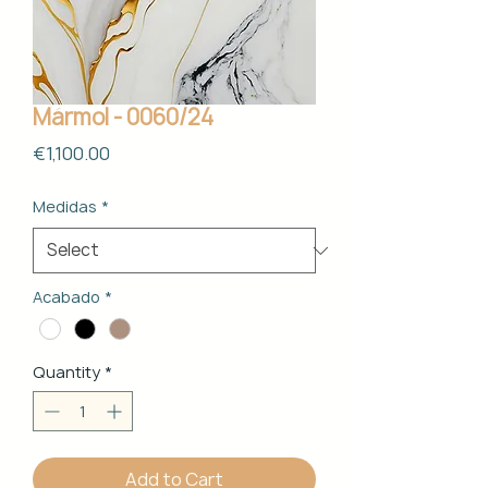
Mármol - 0060/24
Price
€1,100.00
Medidas
*
Acabado
*
Quantity
*
Add to Cart