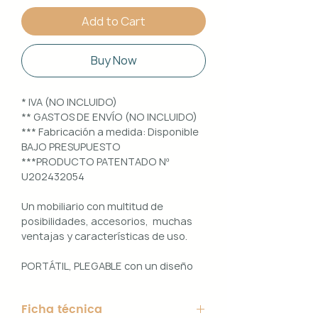
Add to Cart
Buy Now
* IVA (NO INCLUIDO)
** GASTOS DE ENVÍO (NO INCLUIDO)
*** Fabricación a medida: Disponible
BAJO PRESUPUESTO
***PRODUCTO PATENTADO Nº
U202432054
Un mobiliario con multitud de
posibilidades, accesorios, muchas
ventajas y características de uso.
PORTÁTIL, PLEGABLE con un diseño
100% PERSONALIZABLE e
INTERCAMBIABLE. Un conjunto que
Ficha técnica
ofrece ligereza, comodidad y