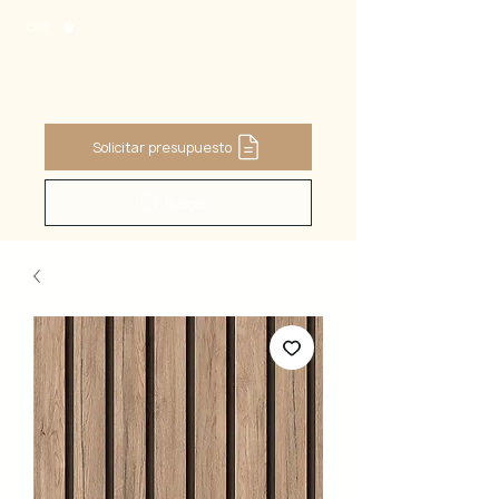
CART
Solicitar presupuesto
Buscar ...