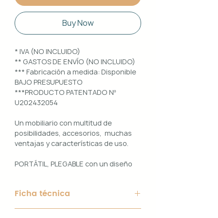
Buy Now
* IVA (NO INCLUIDO)
** GASTOS DE ENVÍO (NO INCLUIDO)
*** Fabricación a medida: Disponible
BAJO PRESUPUESTO
***PRODUCTO PATENTADO Nº
U202432054
Un mobiliario con multitud de
posibilidades, accesorios, muchas
ventajas y características de uso.
PORTÁTIL, PLEGABLE con un diseño
100% PERSONALIZABLE e
INTERCAMBIABLE. Un conjunto que
Ficha técnica
ofrece ligereza, comodidad y
funcionalidad con un diseño elegante
Material de Estructura: Aluminio
y práctico.