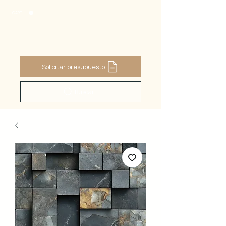
CART
Solicitar presupuesto
Buscar ...