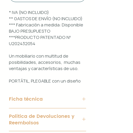
* IVA (NO INCLUIDO)
** GASTOS DE ENVÍO (NO INCLUIDO)
*** Fabricación a medida: Disponible
BAJO PRESUPUESTO
***PRODUCTO PATENTADO Nº
U202432054
Un mobiliario con multitud de
posibilidades, accesorios, muchas
ventajas y características de uso.
PORTÁTIL, PLEGABLE con un diseño
100% PERSONALIZABLE e
INTERCAMBIABLE. Un conjunto que
Ficha técnica
ofrece ligereza, comodidad y
funcionalidad con un diseño elegante
Material de Estructura: Aluminio
y práctico.
Política de Devoluciones y
blanco de 40 x 40 mm y chapa
Reembolsos
galvanizada de 2mm.
Uso interior y exterior.
Interior con bisagras y tornillería