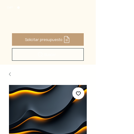
CART
Solicitar presupuesto
Buscar ...