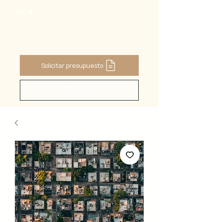
CART
Solicitar presupuesto
Buscar ...