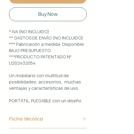
Buy Now
* IVA (NO INCLUIDO)
** GASTOS DE ENVÍO (NO INCLUIDO)
*** Fabricación a medida: Disponible
BAJO PRESUPUESTO
***PRODUCTO PATENTADO Nº
U202432054
Un mobiliario con multitud de
posibilidades, accesorios, muchas
ventajas y características de uso.
PORTÁTIL, PLEGABLE con un diseño
100% PERSONALIZABLE e
INTERCAMBIABLE. Un conjunto que
Ficha técnica
ofrece ligereza, comodidad y
funcionalidad con un diseño elegante
Material de Estructura: Aluminio
y práctico.