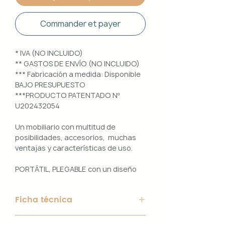
Commander et payer
* IVA (NO INCLUIDO)
** GASTOS DE ENVÍO (NO INCLUIDO)
*** Fabricación a medida: Disponible
BAJO PRESUPUESTO
***PRODUCTO PATENTADO Nº
U202432054
Un mobiliario con multitud de
posibilidades, accesorios, muchas
ventajas y características de uso.
PORTÁTIL, PLEGABLE con un diseño
100% PERSONALIZABLE e
INTERCAMBIABLE. Un conjunto que
Ficha técnica
ofrece ligereza, comodidad y
funcionalidad con un diseño elegante
Material de Estructura: Aluminio
y práctico.