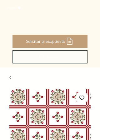
PANIER
Solicitar presupuesto
Buscar ...