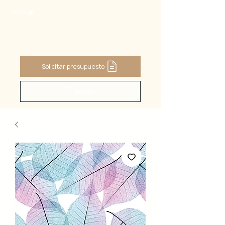
PANIER
Solicitar presupuesto
Buscar ...