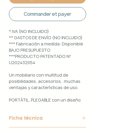
Commander et payer
* IVA (NO INCLUIDO)
** GASTOS DE ENVÍO (NO INCLUIDO)
*** Fabricación a medida: Disponible
BAJO PRESUPUESTO
***PRODUCTO PATENTADO Nº
U202432054
Un mobiliario con multitud de
posibilidades, accesorios, muchas
ventajas y características de uso.
PORTÁTIL, PLEGABLE con un diseño
100% PERSONALIZABLE e
INTERCAMBIABLE. Un conjunto que
Ficha técnica
ofrece ligereza, comodidad y
funcionalidad con un diseño elegante
Material de Estructura: Aluminio
y práctico.