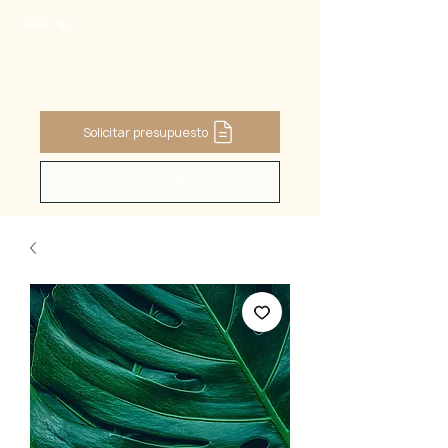
PANIER
Solicitar presupuesto
Buscar ...