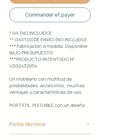
Commander et payer
* IVA (NO INCLUIDO)
** GASTOS DE ENVÍO (NO INCLUIDO)
*** Fabricación a medida: Disponible
BAJO PRESUPUESTO
***PRODUCTO PATENTADO Nº
U202432054
Un mobiliario con multitud de
posibilidades, accesorios, muchas
ventajas y características de uso.
PORTÁTIL, PLEGABLE con un diseño
100% PERSONALIZABLE e
INTERCAMBIABLE. Un conjunto que
Ficha técnica
ofrece ligereza, comodidad y
funcionalidad con un diseño elegante
Material de Estructura: Aluminio
y práctico.