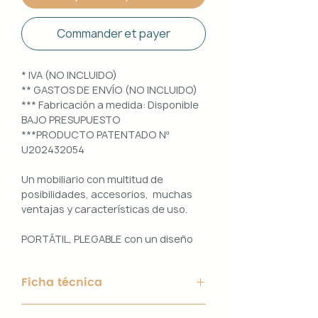
Commander et payer
* IVA (NO INCLUIDO)
** GASTOS DE ENVÍO (NO INCLUIDO)
*** Fabricación a medida: Disponible
BAJO PRESUPUESTO
***PRODUCTO PATENTADO Nº
U202432054
Un mobiliario con multitud de
posibilidades, accesorios, muchas
ventajas y características de uso.
PORTÁTIL, PLEGABLE con un diseño
100% PERSONALIZABLE e
INTERCAMBIABLE. Un conjunto que
Ficha técnica
ofrece ligereza, comodidad y
funcionalidad con un diseño elegante
Material de Estructura: Aluminio
y práctico.