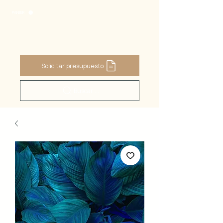
PANIER
Solicitar presupuesto
Buscar ...