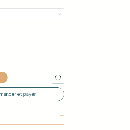
er
ander et payer
uctura: Aluminio blanco de 40 x