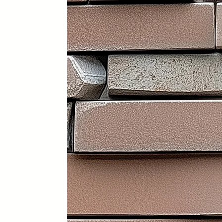
Portátil y 100% plegable: fácil d
Frontal y laterales personalizab
Ruedas con freno: soportan has
Ligera: apenas 30 kg (según me
Iluminación LED incorporada en i
Electrificación: capacidad para
Certificados sanitarios y materi
Usos recomendados
✔️ Mostrador de recepción
✔️ Catering y hostelería
✔️ Eventos y ferias de exposició
✔️ Stands comerciales
✔️ Cabina de DJ
✔️ Restauración
👉 Producto exclusivo y patent
Funcionalidad, diseño y person