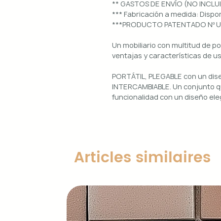
** GASTOS DE ENVÍO (NO INCLU
*** Fabricación a medida: Dis
***PRODUCTO PATENTADO Nº 
Un mobiliario con multitud de p
ventajas y características de u
PORTÁTIL, PLEGABLE con un di
INTERCAMBIABLE. Un conjunto qu
funcionalidad con un diseño ele
Uso interior y exterior.
Estructura: aluminio lacado en 
Diseños magnéticos intercambia
Articles similaires
de colocar, retirar y limpiar.
Encimera porcelánica: ignífuga
grosor.
Características principales