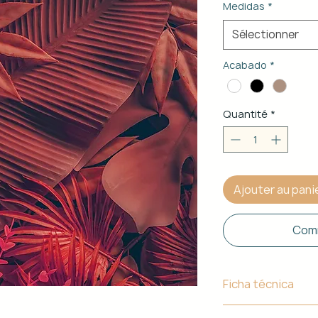
Medidas
*
Sélectionner
Acabado
*
Quantité
*
Ajouter au pani
Comm
Ficha técnica
Material de Estr