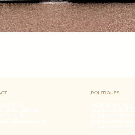
retrasos en el env
fuera de nuestro c
naturales, huelgas 
Problemas con el T
problemas con la e
servicio de atenci
investigar y resolve
Agradecemos tu co
Estamos comprometi
envío confiable y ef
Fecha de última ac
ACT
POLITIQUES
 611 81 65 49
Termes et conditions
@barracatering.com
politique de confidenti
a, 12. 14500
Politique de rembours
Genil, Cordoue, Espagne
Politique relative aux 
Politique d'expédition