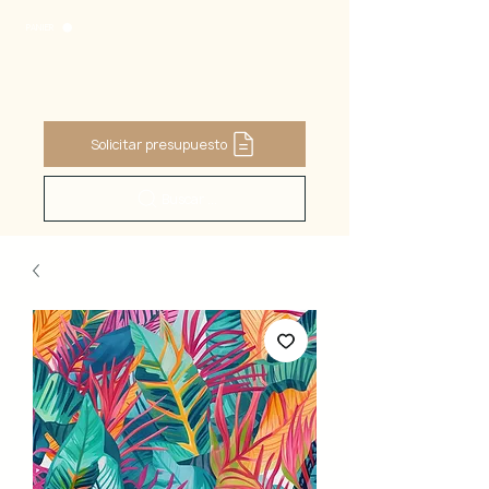
PANIER
Solicitar presupuesto
Buscar ...