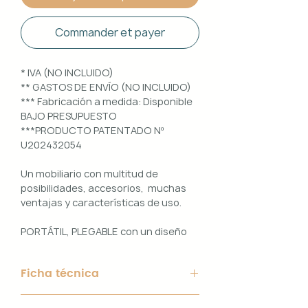
Commander et payer
* IVA (NO INCLUIDO)
** GASTOS DE ENVÍO (NO INCLUIDO)
*** Fabricación a medida: Disponible
BAJO PRESUPUESTO
***PRODUCTO PATENTADO Nº
U202432054
Un mobiliario con multitud de
posibilidades, accesorios, muchas
ventajas y características de uso.
PORTÁTIL, PLEGABLE con un diseño
100% PERSONALIZABLE e
INTERCAMBIABLE. Un conjunto que
Ficha técnica
ofrece ligereza, comodidad y
funcionalidad con un diseño elegante
Material de Estructura: Aluminio
y práctico.