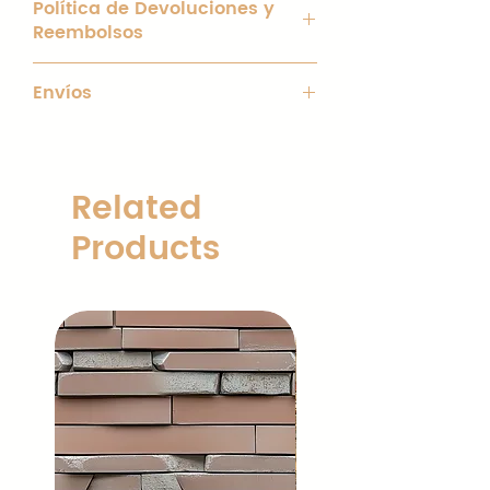
Política de Devoluciones y
blanco de 40 x 40 mm y chapa
Reembolsos
galvanizada de 2mm.
Uso interior y exterior.
Interior con bisagras y tornillería
Apreciamos tu compra en
inoxidable.
Estructura: aluminio lacado en
Envíos
BarraCatering.com. Nuestra política
Tapa superior y rodapié: Madera
blanco, perfil 40x40 mm.
de reembolso está diseñada para
lacada en color. Color incluido en
Diseños magnéticos
Agradecemos tu interés en nuestros
garantizar tu satisfacción con
precio: natural, blanco y negro.
intercambiables: más de 500
productos en BarraCatering.com. A
nuestros productos.Por favor, lee
Material: Paulownia. Resistencia:
referencias, fáciles de colocar, retirar
continuación, detallamos nuestra
detenidamente los términos a
Related
Alta a humedad, ligera y
y limpiar.
política de envío para que tengas una
continuación antes de realizar una
resistente a insectos.
Encimera porcelánica: ignífuga,
experiencia de compra transparente
Products
devolución:
Tratamiento Endurecedor de
hidrófuga, antiarañazos, 44 mm de
y satisfactoria.
Parquet de Suelo: Perfecto para
grosor.
Condiciones para Reembolso.
los golpes y grietas, protección
Plazos de Envío.
Plazo de Devolución: Tienes un
contra abrasión y clima exterior
Características principales
plazo de 15 días a partir de la
(funciona como protector de la
Procesamiento del Pedido: Tu pedido
recepción del producto para
pintura en exteriores y los
Portátil y 100% plegable: fácil de
será procesado en un plazo de
solicitar un reembolso.
cambios climáticos).
transportar y montar.
15 días hábiles a partir de la
Condiciones del Producto: El
Accesorios (incluidos):
Frontal y laterales personalizables
confirmación del pago. Este proceso
producto debe devolverse en su
Luz LED integrada en el frontal y en el
con logotipo.
incluye la preparación y
estado original, sin daños ni
interior
empaquetado de tu producto. (Zona
signos de uso.
(11W/M, Lumen 950lm/M, 120
Ruedas con freno: soportan hasta
Penínsular)
Gastos de Envío: El cliente será