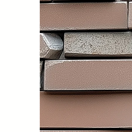
Portátil y 100% plegable: fácil d
Frontal y laterales personalizab
Ruedas con freno: soportan has
Ligera: apenas 30 kg (según me
Iluminación LED incorporada en i
Electrificación: capacidad para
Certificados sanitarios y materi
Usos recomendados
✔️ Mostrador de recepción
✔️ Catering y hostelería
✔️ Eventos y ferias de exposició
✔️ Stands comerciales
✔️ Cabina de DJ
✔️ Restauración
👉 Producto exclusivo y patent
Funcionalidad, diseño y person