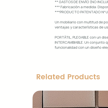
** GASTOS DE ENVÍO (NO INCLU
*** Fabricación a medida: Dis
***PRODUCTO PATENTADO Nº 
Un mobiliario con multitud de p
ventajas y características de u
PORTÁTIL, PLEGABLE con un di
INTERCAMBIABLE. Un conjunto qu
funcionalidad con un diseño ele
Uso interior y exterior.
Estructura: aluminio lacado en 
Diseños magnéticos intercambia
Related Products
de colocar, retirar y limpiar.
Encimera porcelánica: ignífuga
grosor.
Características principales