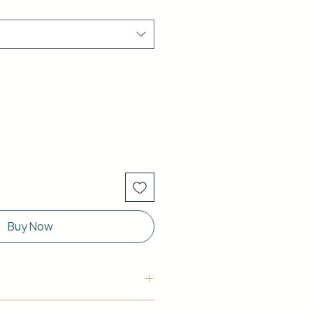
Buy Now
uctura: Aluminio blanco de 40 x