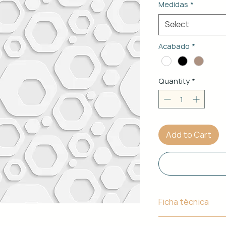
Medidas
*
Select
Acabado
*
Quantity
*
Add to Cart
Ficha técnica
Material de Estr