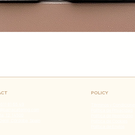
retrasos en el env
fuera de nuestro c
naturales, huelgas 
Problemas con el T
problemas con la e
servicio de atenci
investigar y resolve
Agradecemos tu co
Estamos comprometi
envío confiable y ef
Fecha de última ac
ACT
POLICY
 611 81 65 49
Términos y Condicione
@barracatering.com
Política de Privacidad
a, 12. 14500
Política de Reembolso
Genil, Córdoba, Spain
Política de Cookies
Política de Envíos