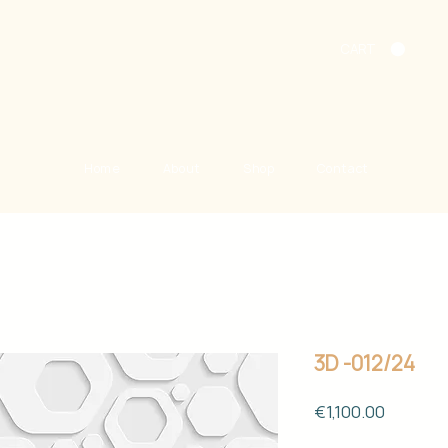
CART
Home
About
Shop
Contact
3D -012/24
Price
€1,100.00