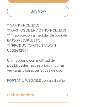
Buy Now
* IVA (NO INCLUIDO)
** GASTOS DE ENVÍO (NO INCLUIDO)
*** Fabricación a medida: Disponible
BAJO PRESUPUESTO
***PRODUCTO PATENTADO Nº
U202432054
Un mobiliario con multitud de
posibilidades, accesorios, muchas
ventajas y características de uso.
PORTÁTIL, PLEGABLE con un diseño
100% PERSONALIZABLE e
INTERCAMBIABLE. Un conjunto que
Ficha técnica
ofrece ligereza, comodidad y
funcionalidad con un diseño elegante
Material de Estructura: Aluminio
y práctico.