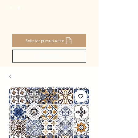
CART
Solicitar presupuesto
Buscar ...