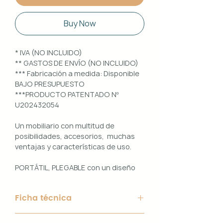
Buy Now
* IVA (NO INCLUIDO)
** GASTOS DE ENVÍO (NO INCLUIDO)
*** Fabricación a medida: Disponible
BAJO PRESUPUESTO
***PRODUCTO PATENTADO Nº
U202432054
Un mobiliario con multitud de
posibilidades, accesorios, muchas
ventajas y características de uso.
PORTÁTIL, PLEGABLE con un diseño
100% PERSONALIZABLE e
INTERCAMBIABLE. Un conjunto que
Ficha técnica
ofrece ligereza, comodidad y
funcionalidad con un diseño elegante
Material de Estructura: Aluminio
y práctico.