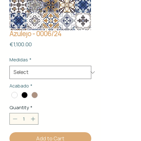
Azulejo - 0006/24
Price
€1,100.00
Medidas
*
Acabado
*
Quantity
*
Add to Cart