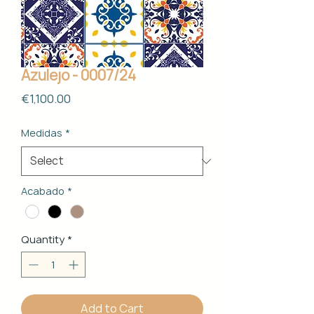
Azulejo - 0007/24
Price
€1,100.00
Medidas
*
Acabado
*
Quantity
*
Add to Cart