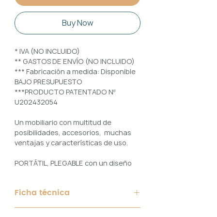
Buy Now
* IVA (NO INCLUIDO)
** GASTOS DE ENVÍO (NO INCLUIDO)
*** Fabricación a medida: Disponible
BAJO PRESUPUESTO
***PRODUCTO PATENTADO Nº
U202432054
Un mobiliario con multitud de
posibilidades, accesorios, muchas
ventajas y características de uso.
PORTÁTIL, PLEGABLE con un diseño
100% PERSONALIZABLE e
INTERCAMBIABLE. Un conjunto que
Ficha técnica
ofrece ligereza, comodidad y
funcionalidad con un diseño elegante
Material de Estructura: Aluminio
y práctico.