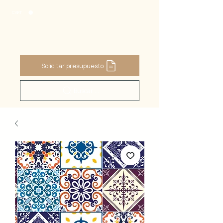
CART
Solicitar presupuesto
Buscar ...