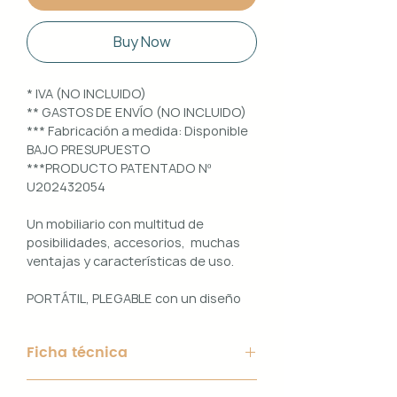
Buy Now
* IVA (NO INCLUIDO)
** GASTOS DE ENVÍO (NO INCLUIDO)
*** Fabricación a medida: Disponible
BAJO PRESUPUESTO
***PRODUCTO PATENTADO Nº
U202432054
Un mobiliario con multitud de
posibilidades, accesorios, muchas
ventajas y características de uso.
PORTÁTIL, PLEGABLE con un diseño
100% PERSONALIZABLE e
INTERCAMBIABLE. Un conjunto que
Ficha técnica
ofrece ligereza, comodidad y
funcionalidad con un diseño elegante
Material de Estructura: Aluminio
y práctico.