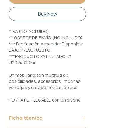
Buy Now
* IVA (NO INCLUIDO)
** GASTOS DE ENVÍO (NO INCLUIDO)
*** Fabricación a medida: Disponible
BAJO PRESUPUESTO
***PRODUCTO PATENTADO Nº
U202432054
Un mobiliario con multitud de
posibilidades, accesorios, muchas
ventajas y características de uso.
PORTÁTIL, PLEGABLE con un diseño
100% PERSONALIZABLE e
INTERCAMBIABLE. Un conjunto que
Ficha técnica
ofrece ligereza, comodidad y
funcionalidad con un diseño elegante
Material de Estructura: Aluminio
y práctico.