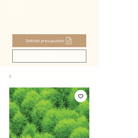
CART
Solicitar presupuesto
Buscar ...