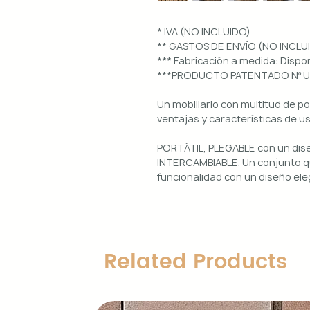
* IVA (NO INCLUIDO)
** GASTOS DE ENVÍO (NO INCLU
*** Fabricación a medida: Dis
***PRODUCTO PATENTADO Nº 
Un mobiliario con multitud de p
ventajas y características de u
PORTÁTIL, PLEGABLE con un di
INTERCAMBIABLE. Un conjunto qu
funcionalidad con un diseño ele
Uso interior y exterior.
Estructura: aluminio lacado en 
Diseños magnéticos intercambia
Related Products
de colocar, retirar y limpiar.
Encimera porcelánica: ignífuga
grosor.