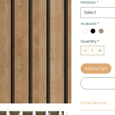
Medidas
*
Select
Acabado
*
Quantity
*
Add to Cart
Ficha técnica
Material de Estr