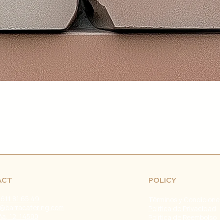
retrasos en el env
fuera de nuestro c
naturales, huelgas 
Problemas con el T
problemas con la e
servicio de atenci
investigar y resolve
Agradecemos tu co
Estamos comprometi
envío confiable y ef
Fecha de última ac
ACT
POLICY
 611 81 65 49
Términos y Condicione
@barracatering.com
Política de Privacidad
a, 12. 14500
Política de Reembolso