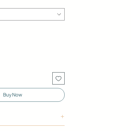
Buy Now
uctura: Aluminio blanco de 40 x