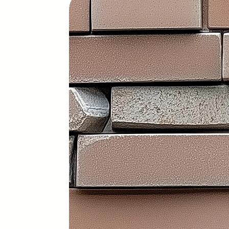
Características principales
Portátil y 100% plegable: fácil d
Frontal y laterales personalizab
Ruedas con freno: soportan has
Ligera: apenas 30 kg (según me
Iluminación LED incorporada en i
Electrificación: capacidad para
Certificados sanitarios y materi
Usos recomendados
✔️ Mostrador de recepción
✔️ Catering y hostelería
✔️ Eventos y ferias de exposició
✔️ Stands comerciales
✔️ Cabina de DJ
✔️ Restauración
👉 Producto exclusivo y patent