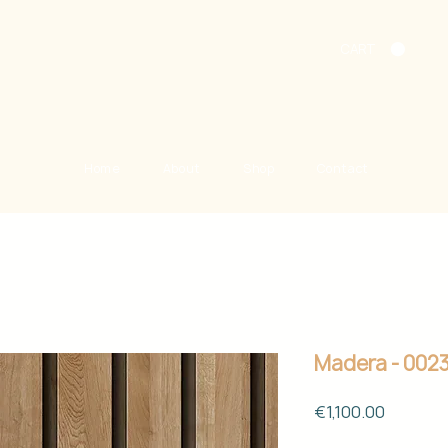
CART
Home
About
Shop
Contact
Madera - 002
Price
€1,100.00