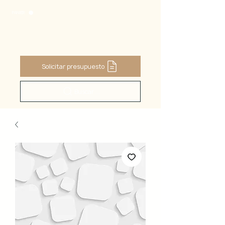
PANIER
Solicitar presupuesto
Buscar ...