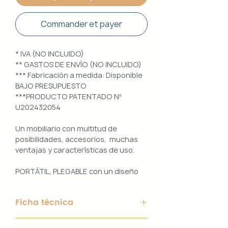
Commander et payer
* IVA (NO INCLUIDO)
** GASTOS DE ENVÍO (NO INCLUIDO)
*** Fabricación a medida: Disponible
BAJO PRESUPUESTO
***PRODUCTO PATENTADO Nº
U202432054
Un mobiliario con multitud de
posibilidades, accesorios, muchas
ventajas y características de uso.
PORTÁTIL, PLEGABLE con un diseño
100% PERSONALIZABLE e
INTERCAMBIABLE. Un conjunto que
Ficha técnica
ofrece ligereza, comodidad y
funcionalidad con un diseño elegante
Material de Estructura: Aluminio
y práctico.