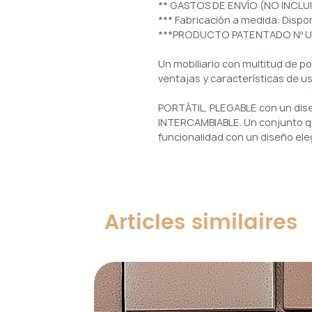
** GASTOS DE ENVÍO (NO INCLU
*** Fabricación a medida: Dis
***PRODUCTO PATENTADO Nº 
Un mobiliario con multitud de p
ventajas y características de u
PORTÁTIL, PLEGABLE con un di
INTERCAMBIABLE. Un conjunto qu
funcionalidad con un diseño ele
Uso interior y exterior.
Estructura: aluminio lacado en 
Diseños magnéticos intercambia
Articles similaires
de colocar, retirar y limpiar.
Encimera porcelánica: ignífuga
grosor.
Características principales