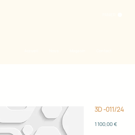
PANIER
Accueil
Nous
Magasin
Contact
3D -011/24
Prix
1 100,00 €