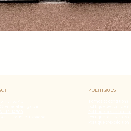
retrasos en el env
fuera de nuestro c
naturales, huelgas 
Problemas con el T
problemas con la e
servicio de atenci
investigar y resolve
Agradecemos tu co
Estamos comprometi
envío confiable y ef
Fecha de última ac
ACT
POLITIQUES
 611 81 65 49
Termes et conditions
@barracatering.com
politique de confidenti
a, 12. 14500
Politique de rembours
Genil, Cordoue, Espagne
Politique relative aux 
Politique d'expédition