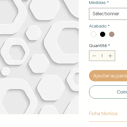
Medidas
*
Sélectionner
Acabado
*
Quantité
*
Ajouter au pani
Comm
Ficha técnica
Material de Estr