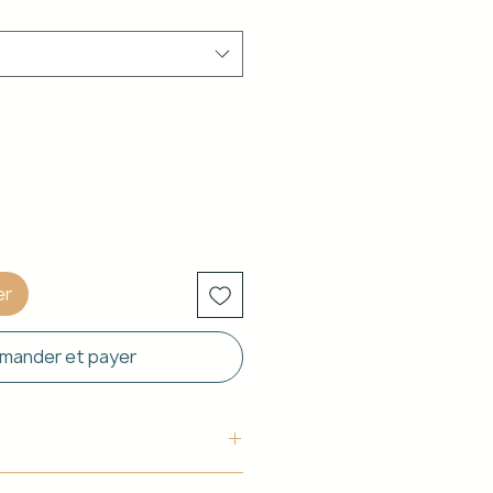
er
ander et payer
uctura: Aluminio blanco de 40 x