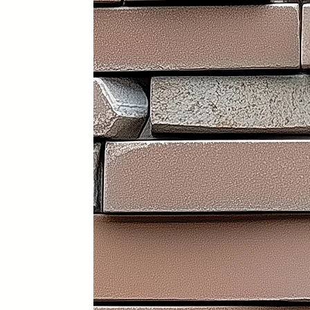
Portátil y 100% plegable: fácil d
Frontal y laterales personalizab
Ruedas con freno: soportan has
Ligera: apenas 30 kg (según me
Iluminación LED incorporada en i
Electrificación: capacidad para
Certificados sanitarios y materi
Usos recomendados
✔️ Mostrador de recepción
✔️ Catering y hostelería
✔️ Eventos y ferias de exposició
✔️ Stands comerciales
✔️ Cabina de DJ
✔️ Restauración
👉 Producto exclusivo y patent
Funcionalidad, diseño y person