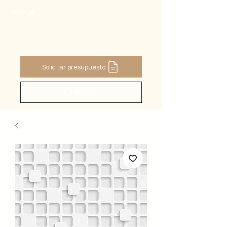
PANIER
Solicitar presupuesto
Buscar ...