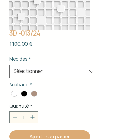
3D -013/24
Prix
1 100,00 €
Medidas
*
Acabado
*
Quantité
*
Ajouter au panier