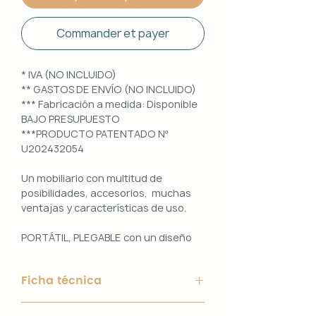
Commander et payer
* IVA (NO INCLUIDO)
** GASTOS DE ENVÍO (NO INCLUIDO)
*** Fabricación a medida: Disponible
BAJO PRESUPUESTO
***PRODUCTO PATENTADO Nº
U202432054
Un mobiliario con multitud de
posibilidades, accesorios, muchas
ventajas y características de uso.
PORTÁTIL, PLEGABLE con un diseño
100% PERSONALIZABLE e
INTERCAMBIABLE. Un conjunto que
Ficha técnica
ofrece ligereza, comodidad y
funcionalidad con un diseño elegante
Material de Estructura: Aluminio
y práctico.