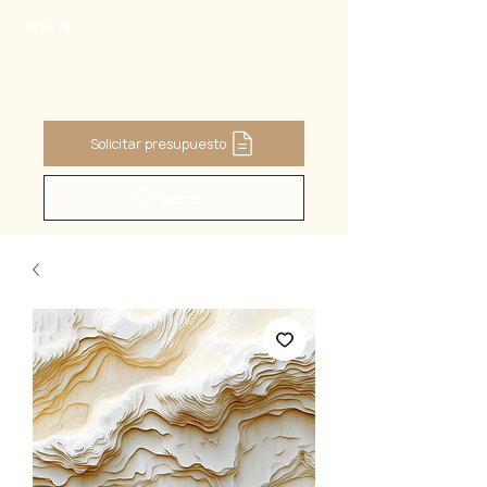
PANIER
Solicitar presupuesto
Buscar ...