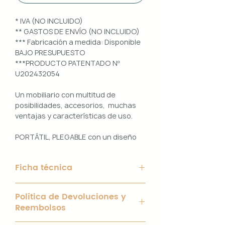
* IVA (NO INCLUIDO)
** GASTOS DE ENVÍO (NO INCLUIDO)
*** Fabricación a medida: Disponible
BAJO PRESUPUESTO
***PRODUCTO PATENTADO Nº
U202432054
Un mobiliario con multitud de
posibilidades, accesorios, muchas
ventajas y características de uso.
PORTÁTIL, PLEGABLE con un diseño
100% PERSONALIZABLE e
INTERCAMBIABLE. Un conjunto que
Ficha técnica
ofrece ligereza, comodidad y
funcionalidad con un diseño elegante
Material de Estructura: Aluminio
y práctico.
Política de Devoluciones y
blanco de 40 x 40 mm y chapa
Reembolsos
galvanizada de 2mm.
Uso interior y exterior.
Interior con bisagras y tornillería