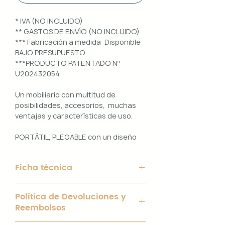
* IVA (NO INCLUIDO)
** GASTOS DE ENVÍO (NO INCLUIDO)
*** Fabricación a medida: Disponible
BAJO PRESUPUESTO
***PRODUCTO PATENTADO Nº
U202432054
Un mobiliario con multitud de
posibilidades, accesorios, muchas
ventajas y características de uso.
PORTÁTIL, PLEGABLE con un diseño
100% PERSONALIZABLE e
INTERCAMBIABLE. Un conjunto que
Ficha técnica
ofrece ligereza, comodidad y
funcionalidad con un diseño elegante
Material de Estructura: Aluminio
y práctico.
Política de Devoluciones y
blanco de 40 x 40 mm y chapa
Reembolsos
galvanizada de 2mm.
Uso interior y exterior.
Interior con bisagras y tornillería