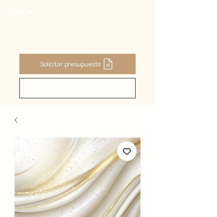
PANIER
Solicitar presupuesto
Buscar ...