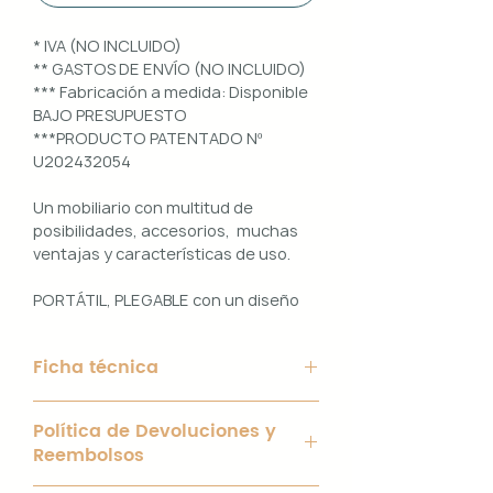
* IVA (NO INCLUIDO)
** GASTOS DE ENVÍO (NO INCLUIDO)
*** Fabricación a medida: Disponible
BAJO PRESUPUESTO
***PRODUCTO PATENTADO Nº
U202432054
Un mobiliario con multitud de
posibilidades, accesorios, muchas
ventajas y características de uso.
PORTÁTIL, PLEGABLE con un diseño
100% PERSONALIZABLE e
INTERCAMBIABLE. Un conjunto que
Ficha técnica
ofrece ligereza, comodidad y
funcionalidad con un diseño elegante
Material de Estructura: Aluminio
y práctico.
Política de Devoluciones y
blanco de 40 x 40 mm y chapa
Reembolsos
galvanizada de 2mm.
Uso interior y exterior.
Interior con bisagras y tornillería