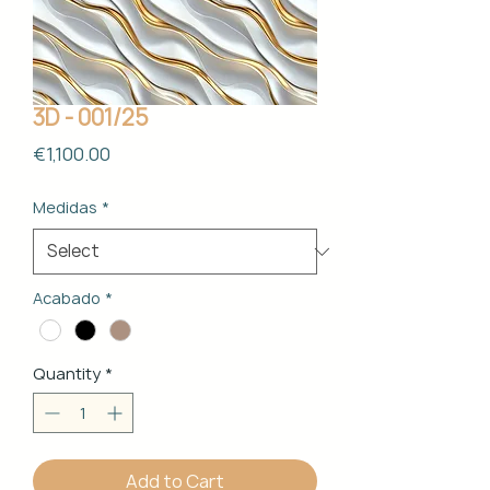
3D - 001/25
Price
€1,100.00
Medidas
*
Acabado
*
Quantity
*
Add to Cart