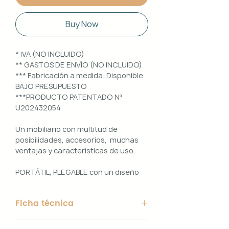
Buy Now
* IVA (NO INCLUIDO)
** GASTOS DE ENVÍO (NO INCLUIDO)
*** Fabricación a medida: Disponible
BAJO PRESUPUESTO
***PRODUCTO PATENTADO Nº
U202432054
Un mobiliario con multitud de
posibilidades, accesorios, muchas
ventajas y características de uso.
PORTÁTIL, PLEGABLE con un diseño
100% PERSONALIZABLE e
INTERCAMBIABLE. Un conjunto que
Ficha técnica
ofrece ligereza, comodidad y
funcionalidad con un diseño elegante
Material de Estructura: Aluminio
y práctico.