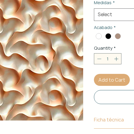
Medidas
*
Select
Acabado
*
Quantity
*
Add to Cart
Ficha técnica
Material de Estr