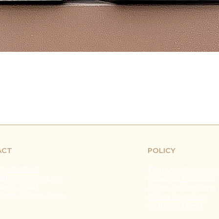
retrasos en el env
fuera de nuestro c
naturales, huelgas 
Problemas con el T
problemas con la e
servicio de atenci
investigar y resolve
Agradecemos tu co
Estamos comprometi
envío confiable y ef
Fecha de última ac
ACT
POLICY
 611 81 65 49
Términos y Condicione
@barracatering.com
Política de Privacidad
a, 12. 14500
Política de Reembolso
Genil, Córdoba, Spain
Política de Cookies
Política de Envíos