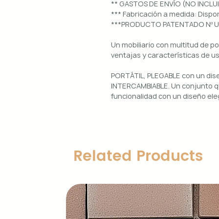
** GASTOS DE ENVÍO (NO INCLU
*** Fabricación a medida: Dis
***PRODUCTO PATENTADO Nº 
Un mobiliario con multitud de p
ventajas y características de u
PORTÁTIL, PLEGABLE con un di
INTERCAMBIABLE. Un conjunto qu
funcionalidad con un diseño ele
Uso interior y exterior.
Estructura: aluminio lacado en 
Diseños magnéticos intercambia
Related Products
de colocar, retirar y limpiar.
Encimera porcelánica: ignífuga
grosor.
Características principales