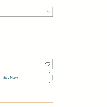
Buy Now
uctura: Aluminio blanco de 40 x