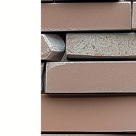
Portátil y 100% plegable: fácil d
Frontal y laterales personalizab
Ruedas con freno: soportan has
Ligera: apenas 30 kg (según me
Iluminación LED incorporada en i
Electrificación: capacidad para
Certificados sanitarios y materi
Usos recomendados
✔️ Mostrador de recepción
✔️ Catering y hostelería
✔️ Eventos y ferias de exposició
✔️ Stands comerciales
✔️ Cabina de DJ
✔️ Restauración
👉 Producto exclusivo y patent
Funcionalidad, diseño y person