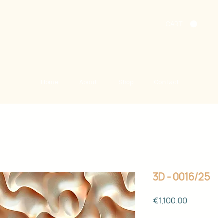
CART
Home
About
Shop
Contact
3D - 0016/25
Price
€1,100.00