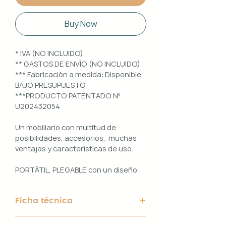
Buy Now
* IVA (NO INCLUIDO)
** GASTOS DE ENVÍO (NO INCLUIDO)
*** Fabricación a medida: Disponible
BAJO PRESUPUESTO
***PRODUCTO PATENTADO Nº
U202432054
Un mobiliario con multitud de
posibilidades, accesorios, muchas
ventajas y características de uso.
PORTÁTIL, PLEGABLE con un diseño
100% PERSONALIZABLE e
INTERCAMBIABLE. Un conjunto que
Ficha técnica
ofrece ligereza, comodidad y
funcionalidad con un diseño elegante
Material de Estructura: Aluminio
y práctico.