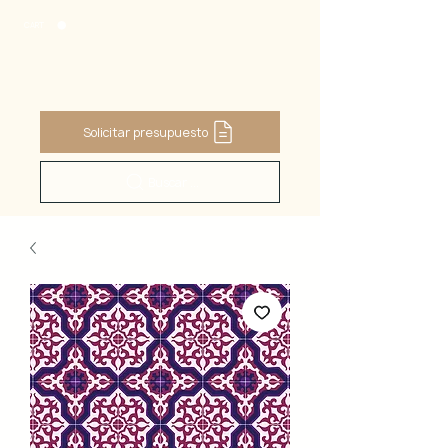
CART
Solicitar presupuesto
Buscar ...