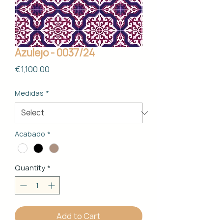
Azulejo - 0037/24
Price
€1,100.00
Medidas
*
Acabado
*
Quantity
*
Add to Cart