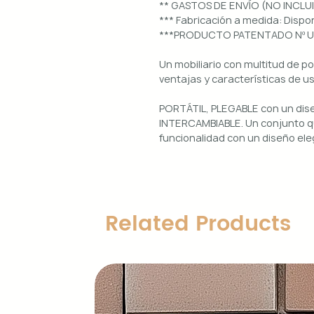
** GASTOS DE ENVÍO (NO INCLU
*** Fabricación a medida: Dis
***PRODUCTO PATENTADO Nº 
Un mobiliario con multitud de p
ventajas y características de u
PORTÁTIL, PLEGABLE con un di
INTERCAMBIABLE. Un conjunto qu
funcionalidad con un diseño ele
Uso interior y exterior.
Estructura: aluminio lacado en 
Diseños magnéticos intercambia
Related Products
de colocar, retirar y limpiar.
Encimera porcelánica: ignífuga
grosor.
Características principales