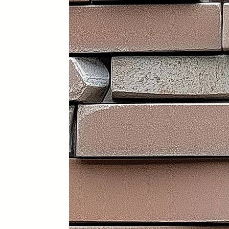
Portátil y 100% plegable: fácil d
Frontal y laterales personalizab
Ruedas con freno: soportan has
Ligera: apenas 30 kg (según me
Iluminación LED incorporada en i
Electrificación: capacidad para
Certificados sanitarios y materi
Usos recomendados
✔️ Mostrador de recepción
✔️ Catering y hostelería
✔️ Eventos y ferias de exposició
✔️ Stands comerciales
✔️ Cabina de DJ
✔️ Restauración
👉 Producto exclusivo y patent
Funcionalidad, diseño y person