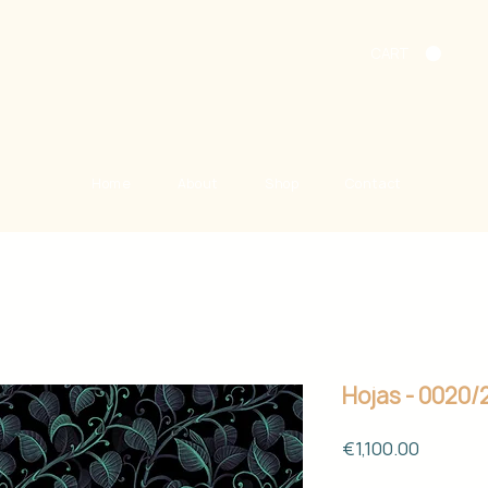
CART
Home
About
Shop
Contact
Hojas - 0020/
Price
€1,100.00