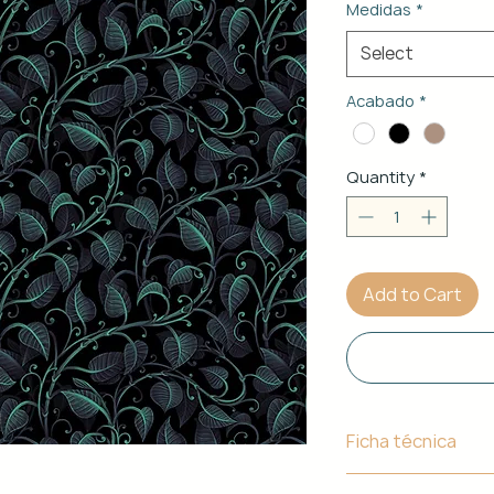
Medidas
*
Select
Acabado
*
Quantity
*
Add to Cart
Ficha técnica
Material de Estr