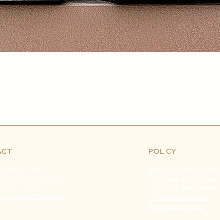
retrasos en el env
fuera de nuestro c
naturales, huelgas 
Problemas con el T
problemas con la e
servicio de atenci
investigar y resolve
Agradecemos tu co
Estamos comprometi
envío confiable y ef
Fecha de última ac
ACT
POLICY
 611 81 65 49
Términos y Condicione
@barracatering.com
Política de Privacidad
a, 12. 14500
Política de Reembolso
Genil, Córdoba, Spain
Política de Cookies
Política de Envíos