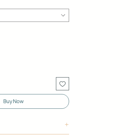
Buy Now
uctura: Aluminio blanco de 40 x