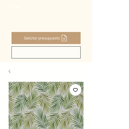
CART
Solicitar presupuesto
Buscar ...