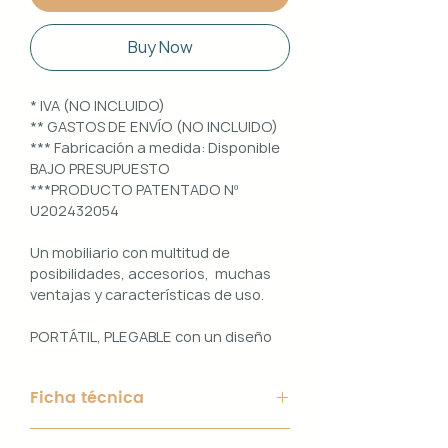
Buy Now
* IVA (NO INCLUIDO)
** GASTOS DE ENVÍO (NO INCLUIDO)
*** Fabricación a medida: Disponible
BAJO PRESUPUESTO
***PRODUCTO PATENTADO Nº
U202432054
Un mobiliario con multitud de
posibilidades, accesorios, muchas
ventajas y características de uso.
PORTÁTIL, PLEGABLE con un diseño
100% PERSONALIZABLE e
INTERCAMBIABLE. Un conjunto que
Ficha técnica
ofrece ligereza, comodidad y
funcionalidad con un diseño elegante
Material de Estructura: Aluminio
y práctico.