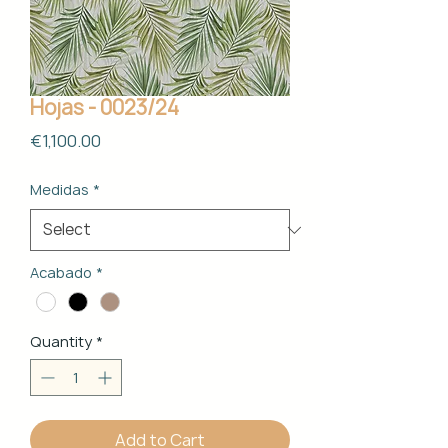
Hojas - 0023/24
Price
€1,100.00
Medidas
*
Acabado
*
Quantity
*
Add to Cart