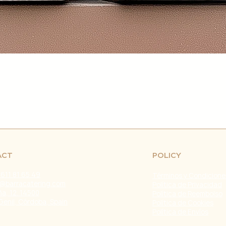
retrasos en el env
fuera de nuestro c
naturales, huelgas 
Problemas con el T
problemas con la e
servicio de atenci
investigar y resolve
Agradecemos tu co
Estamos comprometi
envío confiable y ef
Fecha de última ac
ACT
POLICY
 611 81 65 49
Términos y Condicione
@barracatering.com
Política de Privacidad
a, 12. 14500
Política de Reembolso
Genil, Córdoba, Spain
Política de Cookies
Política de Envíos