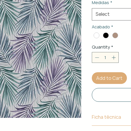
Medidas
*
Select
Acabado
*
Quantity
*
Add to Cart
Ficha técnica
Material de Estr