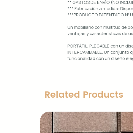
** GASTOS DE ENVÍO (NO INCLU
*** Fabricación a medida: Dis
***PRODUCTO PATENTADO Nº 
Un mobiliario con multitud de p
ventajas y características de u
PORTÁTIL, PLEGABLE con un di
INTERCAMBIABLE. Un conjunto qu
funcionalidad con un diseño ele
Uso interior y exterior.
Estructura: aluminio lacado en 
Diseños magnéticos intercambia
Related Products
de colocar, retirar y limpiar.
Encimera porcelánica: ignífuga
grosor.
Características principales