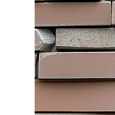
Portátil y 100% plegable: fácil d
Frontal y laterales personalizab
Ruedas con freno: soportan has
Ligera: apenas 30 kg (según me
Iluminación LED incorporada en i
Electrificación: capacidad para
Certificados sanitarios y materi
Usos recomendados
✔️ Mostrador de recepción
✔️ Catering y hostelería
✔️ Eventos y ferias de exposició
✔️ Stands comerciales
✔️ Cabina de DJ
✔️ Restauración
👉 Producto exclusivo y patent
Funcionalidad, diseño y person