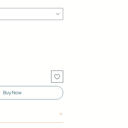
Buy Now
uctura: Aluminio blanco de 40 x