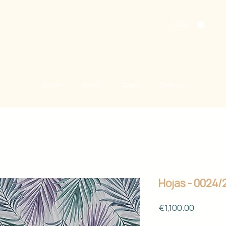
CART
Home
About
Shop
Contact
Hojas - 0024/
Price
€1,100.00