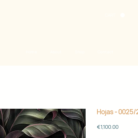
CART
Home
About
Shop
Contact
Hojas - 0025/
Price
€1,100.00