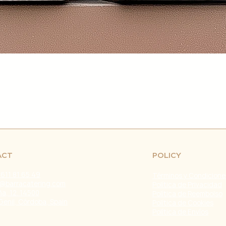
retrasos en el env
fuera de nuestro c
naturales, huelgas 
Problemas con el T
problemas con la e
servicio de atenci
investigar y resolve
Agradecemos tu co
Estamos comprometi
envío confiable y ef
Fecha de última ac
ACT
POLICY
 611 81 65 49
Términos y Condicione
@barracatering.com
Política de Privacidad
a, 12. 14500
Política de Reembolso
Genil, Córdoba, Spain
Política de Cookies
Política de Envíos