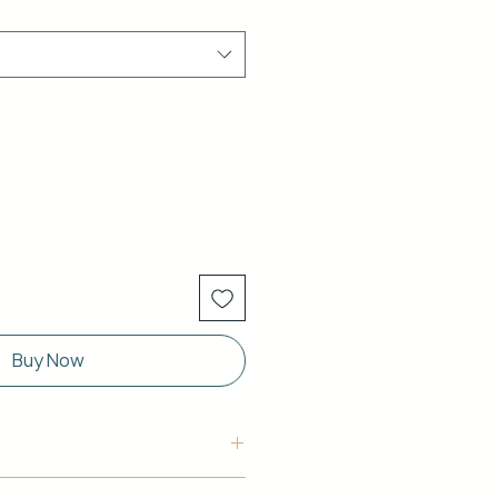
Buy Now
uctura: Aluminio blanco de 40 x