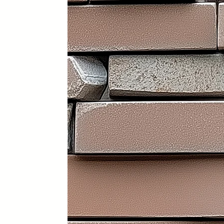
Portátil y 100% plegable: fácil d
Frontal y laterales personalizab
Ruedas con freno: soportan has
Ligera: apenas 30 kg (según me
Iluminación LED incorporada en i
Electrificación: capacidad para
Certificados sanitarios y materi
Usos recomendados
✔️ Mostrador de recepción
✔️ Catering y hostelería
✔️ Eventos y ferias de exposició
✔️ Stands comerciales
✔️ Cabina de DJ
✔️ Restauración
👉 Producto exclusivo y patent
Funcionalidad, diseño y person