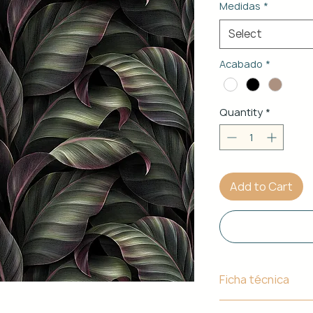
Medidas
*
Select
Acabado
*
Quantity
*
Add to Cart
Ficha técnica
Material de Estr