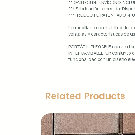
** GASTOS DE ENVÍO (NO INCLU
*** Fabricación a medida: Dis
***PRODUCTO PATENTADO Nº 
Un mobiliario con multitud de p
ventajas y características de u
PORTÁTIL, PLEGABLE con un di
INTERCAMBIABLE. Un conjunto qu
funcionalidad con un diseño ele
Uso interior y exterior.
Estructura: aluminio lacado en 
Diseños magnéticos intercambia
Related Products
de colocar, retirar y limpiar.
Encimera porcelánica: ignífuga
grosor.
Características principales