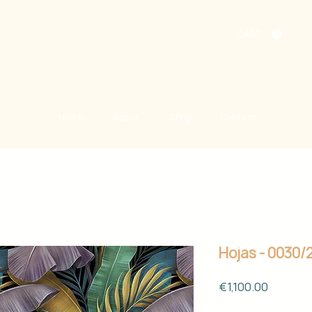
CART
Home
About
Shop
Contact
Hojas - 0030/
Price
€1,100.00