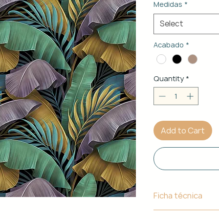
Medidas
*
Select
Acabado
*
Quantity
*
Add to Cart
Ficha técnica
Material de Estr