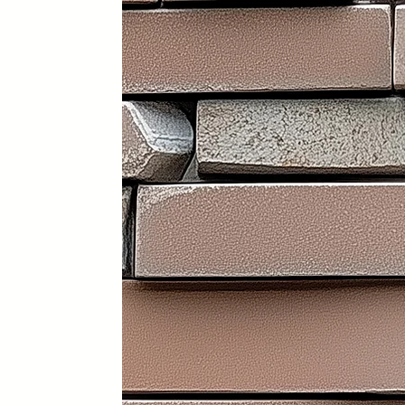
Portátil y 100% plegable: fácil d
Frontal y laterales personalizab
Ruedas con freno: soportan has
Ligera: apenas 30 kg (según me
Iluminación LED incorporada en i
Electrificación: capacidad para
Certificados sanitarios y materi
Usos recomendados
✔️ Mostrador de recepción
✔️ Catering y hostelería
✔️ Eventos y ferias de exposició
✔️ Stands comerciales
✔️ Cabina de DJ
✔️ Restauración
👉 Producto exclusivo y patent
Funcionalidad, diseño y person