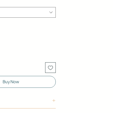
Buy Now
uctura: Aluminio blanco de 40 x