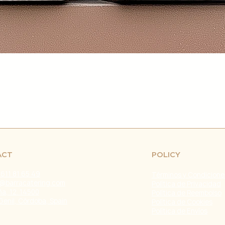
retrasos en el env
fuera de nuestro c
naturales, huelgas 
Problemas con el T
problemas con la e
servicio de atenci
investigar y resolve
Agradecemos tu co
Estamos comprometi
envío confiable y ef
Fecha de última ac
ACT
POLICY
 611 81 65 49
Términos y Condicione
@barracatering.com
Política de Privacidad
a, 12. 14500
Política de Reembolso
Genil, Córdoba, Spain
Política de Cookies
Política de Envíos