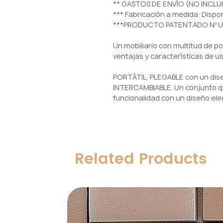
** GASTOS DE ENVÍO (NO INCLU
*** Fabricación a medida: Dis
***PRODUCTO PATENTADO Nº 
Un mobiliario con multitud de p
ventajas y características de u
PORTÁTIL, PLEGABLE con un di
INTERCAMBIABLE. Un conjunto qu
funcionalidad con un diseño ele
Uso interior y exterior.
Estructura: aluminio lacado en 
Diseños magnéticos intercambia
Related Products
de colocar, retirar y limpiar.
Encimera porcelánica: ignífuga
grosor.
Características principales