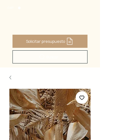
CART
Solicitar presupuesto
Buscar ...