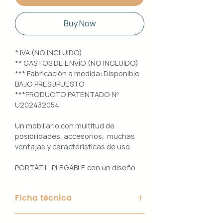
Buy Now
* IVA (NO INCLUIDO)
** GASTOS DE ENVÍO (NO INCLUIDO)
*** Fabricación a medida: Disponible
BAJO PRESUPUESTO
***PRODUCTO PATENTADO Nº
U202432054
Un mobiliario con multitud de
posibilidades, accesorios, muchas
ventajas y características de uso.
PORTÁTIL, PLEGABLE con un diseño
100% PERSONALIZABLE e
INTERCAMBIABLE. Un conjunto que
Ficha técnica
ofrece ligereza, comodidad y
funcionalidad con un diseño elegante
Material de Estructura: Aluminio
y práctico.