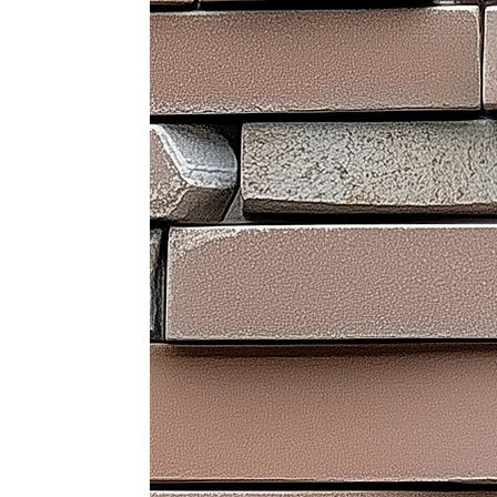
Portátil y 100% plegable: fácil d
Frontal y laterales personalizab
Ruedas con freno: soportan has
Ligera: apenas 30 kg (según me
Iluminación LED incorporada en i
Electrificación: capacidad para
Certificados sanitarios y materi
Usos recomendados
✔️ Mostrador de recepción
✔️ Catering y hostelería
✔️ Eventos y ferias de exposició
✔️ Stands comerciales
✔️ Cabina de DJ
✔️ Restauración
👉 Producto exclusivo y patent
Funcionalidad, diseño y person