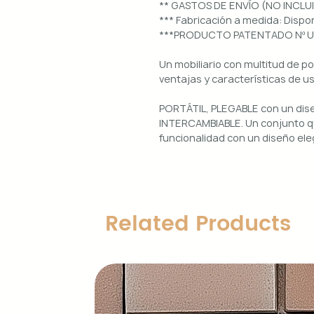
** GASTOS DE ENVÍO (NO INCLU
*** Fabricación a medida: Dis
***PRODUCTO PATENTADO Nº 
Un mobiliario con multitud de p
ventajas y características de u
PORTÁTIL, PLEGABLE con un di
INTERCAMBIABLE. Un conjunto qu
funcionalidad con un diseño ele
Uso interior y exterior.
Estructura: aluminio lacado en 
Diseños magnéticos intercambia
Related Products
de colocar, retirar y limpiar.
Encimera porcelánica: ignífuga
grosor.
Características principales