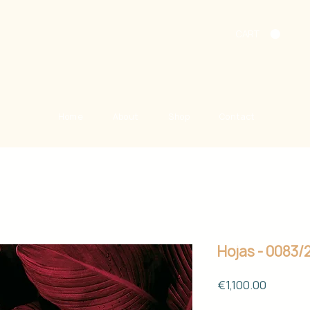
CART
Home
About
Shop
Contact
Hojas - 0083/
Price
€1,100.00