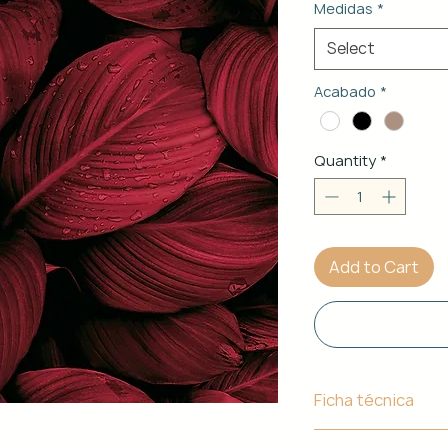
Medidas
*
Select
Acabado
*
Quantity
*
Add to Cart
Ficha técnica
Material de Estr