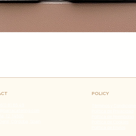
retrasos en el env
fuera de nuestro c
naturales, huelgas 
Problemas con el T
problemas con la e
servicio de atenci
investigar y resolve
Agradecemos tu co
Estamos comprometi
envío confiable y ef
Fecha de última ac
ACT
POLICY
 611 81 65 49
Términos y Condicione
@barracatering.com
Política de Privacidad
a, 12. 14500
Política de Reembolso
Genil, Córdoba, Spain
Política de Cookies
Política de Envíos