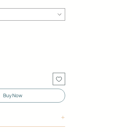
Buy Now
uctura: Aluminio blanco de 40 x